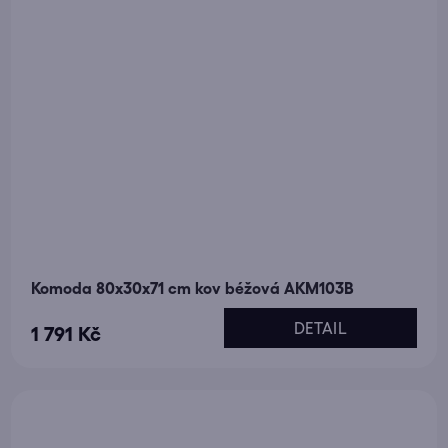
Komoda 80x30x71 cm kov béžová AKM103B
DETAIL
1 791 Kč