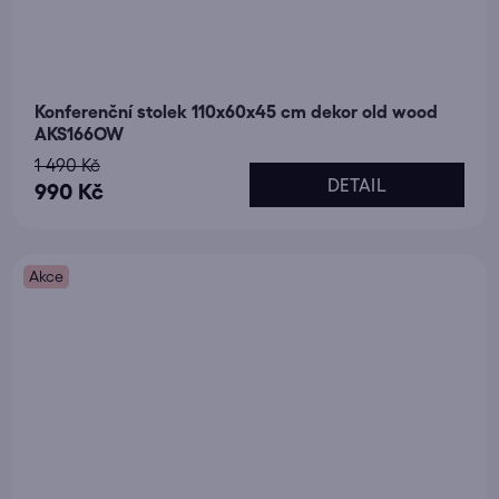
Konferenční stolek 110x60x45 cm dekor old wood
AKS166OW
1 490 Kč
DETAIL
990 Kč
Akce