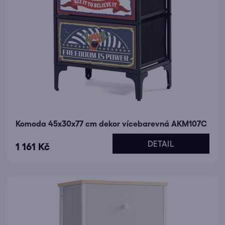
Komoda 45x30x77 cm dekor vícebarevná AKM107C
DETAIL
1 161 Kč