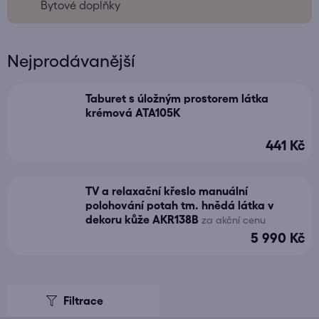
Bytové doplňky
Nejprodávanější
Taburet s úložným prostorem látka
krémová ATA105K
441 Kč
TV a relaxační křeslo manuální
polohování potah tm. hnědá látka v
dekoru kůže AKR138B
za akční cenu
5 990 Kč
V
ý