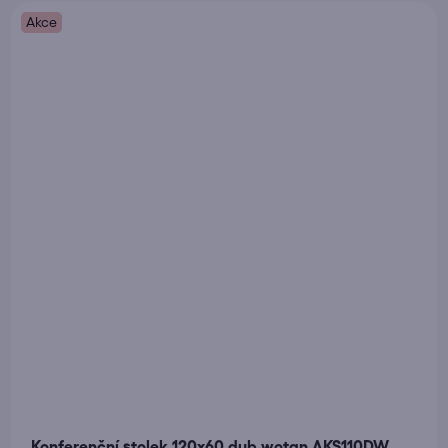
Akce
Konferenční stolek 120x60 dub wotan AKS110DW