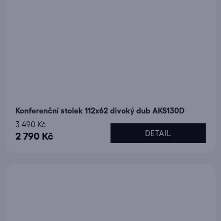
Konferenční stolek 112x62 divoký dub AKS130D
3 490 Kč
DETAIL
2 790 Kč