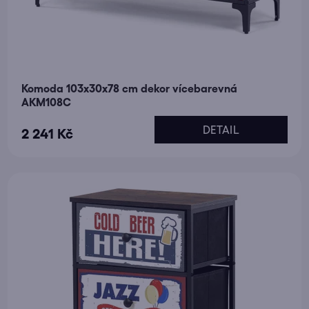
Komoda 103x30x78 cm dekor vícebarevná
AKM108C
DETAIL
2 241 Kč