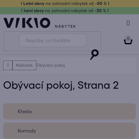
Přejít
! Letní slevy
na zahradní nábytek až
-50 % !
na
! Jarní slevy
na zahradní nábytek až
-30 % !
obsah
NÁK
KOŠ
Domů
Nábytek
Obývací pokoj
Obývací pokoj
, Strana 2
Křesla
Komody